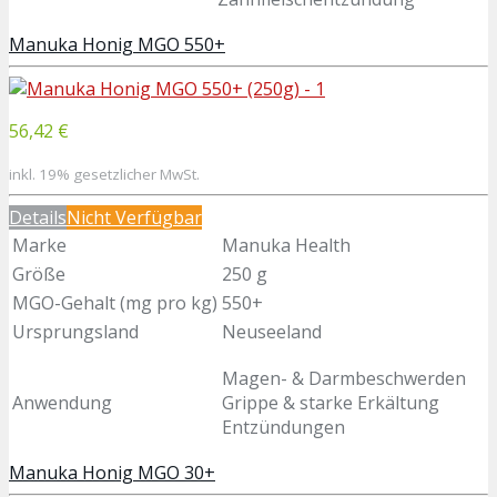
Manuka Honig MGO 550+
56,42 €
inkl. 19% gesetzlicher MwSt.
Details
Nicht Verfügbar
Marke
Manuka Health
Größe
250 g
MGO-Gehalt (mg pro kg)
550+
Ursprungsland
Neuseeland
Magen- & Darmbeschwerden
Anwendung
Grippe & starke Erkältung
Entzündungen
Manuka Honig MGO 30+