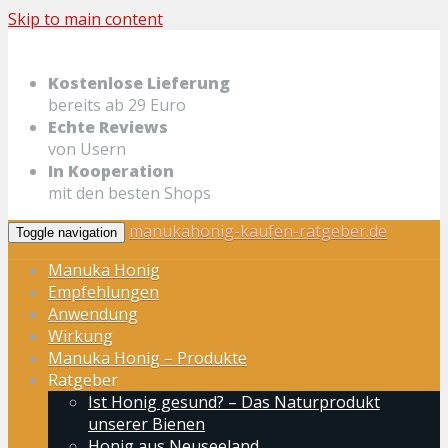
Skip to main content
Kostenlose Lieferung
bereits ab 29 Euro
Echte Reviews
von Usern
In Kooperation
mit den besten Shops
manukahonig-kaufen-ratgeber.de
Toggle navigation
Manuka Honig
Empfehlungen
Anwendung
Wirkung
Manuka Honig – Produkte
Ratgeber
Ist Honig gesund? – Das Naturprodukt
unserer Bienen
Honig aus Neuseeland