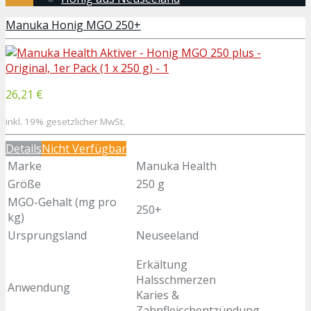
Manuka Honig MGO 250+
26,21 €
inkl. 19% gesetzlicher MwSt.
Details
Nicht Verfügbar
Marke
Manuka Health
Größe
250 g
MGO-Gehalt (mg pro
250+
kg)
Ursprungsland
Neuseeland
Erkältung
Halsschmerzen
Anwendung
Karies &
Zahnfleischentzündung