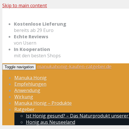
Skip to main content
Kostenlose Lieferung
bereits ab 29 Euro
Echte Reviews
von Usern
In Kooperation
mit den besten Shops
manukahonig-kaufen-ratgeber.de
Toggle navigation
Manuka Honig
Empfehlungen
Anwendung
Wirkung
Manuka Honig – Produkte
Ratgeber
Ist Honig gesund? – Das Naturprodukt unserer
Honig aus Neuseeland