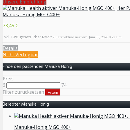
Unsere Empfehlung
Manuka-Honig MGO 400+
73,45 €
inkl. 19% gesetzlicher MwSt.
Zuletzt aktualisiert am: Juni 30, 2026 9:22 a.m.
Details
Nicht Verfügbar
Finde den passenden Manuka Honig
Preis
6
74
Filter zurücksetzen
Filtern
Beliebter Manuka Honig
Manuka-Honig MGO 400+