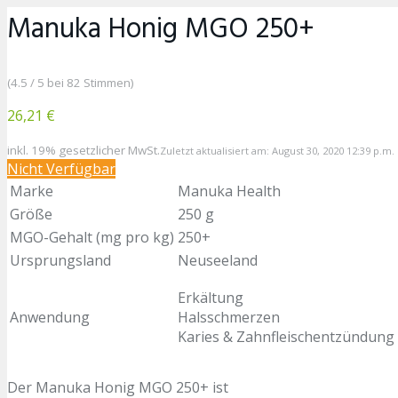
Manuka Honig MGO 250+
(4.5 / 5 bei 82 Stimmen)
26,21 €
inkl. 19% gesetzlicher MwSt.
Zuletzt aktualisiert am: August 30, 2020 12:39 p.m.
Nicht Verfügbar
Marke
Manuka Health
Größe
250 g
MGO-Gehalt (mg pro kg)
250+
Ursprungsland
Neuseeland
Erkältung
Anwendung
Halsschmerzen
Karies & Zahnfleischentzündung
Der Manuka Honig MGO 250+ ist