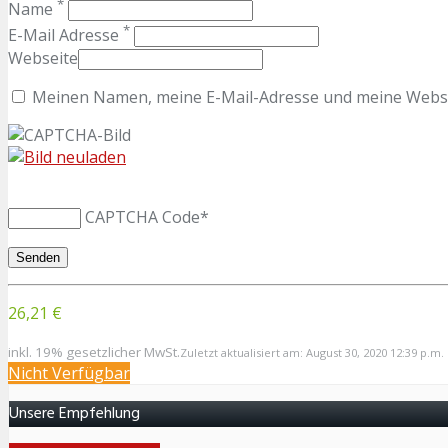
*
Name
*
E-Mail Adresse
Webseite
Meinen Namen, meine E-Mail-Adresse und meine Websit
CAPTCHA Code
*
26,21 €
inkl. 19% gesetzlicher MwSt.
Zuletzt aktualisiert am: August 30, 2020 12:39 p.m.
Nicht Verfügbar
Unsere Empfehlung