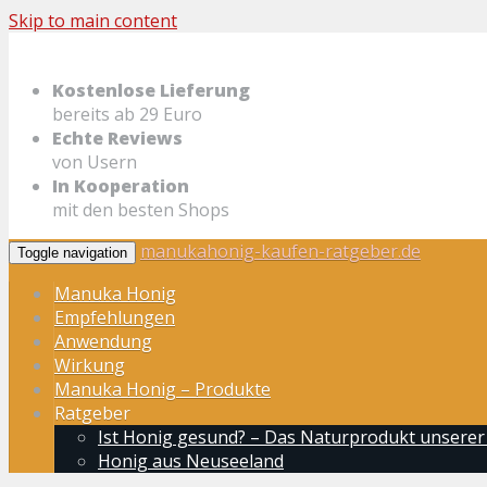
Skip to main content
Kostenlose Lieferung
bereits ab 29 Euro
Echte Reviews
von Usern
In Kooperation
mit den besten Shops
manukahonig-kaufen-ratgeber.de
Toggle navigation
Manuka Honig
Empfehlungen
Anwendung
Wirkung
Manuka Honig – Produkte
Ratgeber
Ist Honig gesund? – Das Naturprodukt unserer
Honig aus Neuseeland