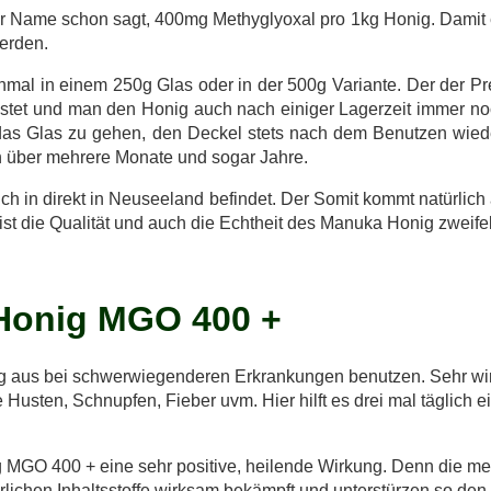
er Name schon sagt, 400mg Methyglyoxal pro 1kg Honig. Damit 
erden.
inmal in einem 250g Glas oder in der 500g Variante. Der der Pre
astet und man den Honig auch nach einiger Lagerzeit immer noc
 das Glas zu gehen, den Deckel stets nach dem Benutzen wieder 
h über mehrere Monate und sogar Jahre.
ch in direkt in Neuseeland befindet. Der Somit kommt natürlic
ist die Qualität und auch die Echtheit des Manuka Honig zweife
Honig MGO 400 +
 aus bei schwerwiegenderen Erkrankungen benutzen. Sehr wirku
Husten, Schnupfen, Fieber uvm. Hier hilft es drei mal täglich
 MGO 400 + eine sehr positive, heilende Wirkung. Denn die m
ürlichen Inhaltsstoffe wirksam bekämpft und unterstürzen so de