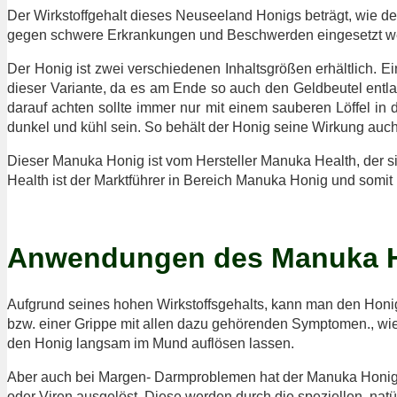
Der Wirkstoffgehalt dieses Neuseeland Honigs beträgt, wie d
gegen schwere Erkrankungen und Beschwerden eingesetzt w
Der Honig ist zwei verschiedenen Inhaltsgrößen erhältlich. E
dieser Variante, da es am Ende so auch den Geldbeutel entl
darauf achten sollte immer nur mit einem sauberen Löffel in
dunkel und kühl sein. So behält der Honig seine Wirkung auc
Dieser Manuka Honig ist vom Hersteller Manuka Health, der si
Health ist der Marktführer in Bereich Manuka Honig und somit 
Anwendungen des Manuka 
Aufgrund seines hohen Wirkstoffsgehalts, kann man den Honig
bzw. einer Grippe mit allen dazu gehörenden Symptomen., wie 
den Honig langsam im Mund auflösen lassen.
Aber auch bei Margen- Darmproblemen hat der Manuka Honig
oder Viren ausgelöst. Diese werden durch die speziellen, nat