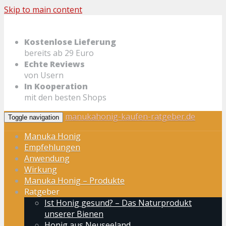
Skip to main content
Kostenlose Lieferung
bereits ab 29 Euro
Echte Reviews
von Usern
In Kooperation
mit den besten Shops
manukahonig-kaufen-ratgeber.de
Toggle navigation
Manuka Honig
Empfehlungen
Anwendung
Wirkung
Manuka Honig – Produkte
Ratgeber
Ist Honig gesund? – Das Naturprodukt
unserer Bienen
Honig aus Neuseeland