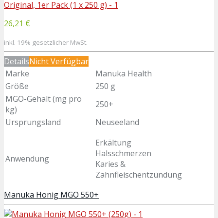
26,21 €
inkl. 19% gesetzlicher MwSt.
Details
Nicht Verfügbar
Marke
Manuka Health
Größe
250 g
MGO-Gehalt (mg pro
250+
kg)
Ursprungsland
Neuseeland
Erkältung
Halsschmerzen
Anwendung
Karies &
Zahnfleischentzündung
Manuka Honig MGO 550+