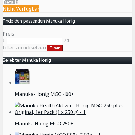
Details
Nicht Verfügbar
Finde den passenden Manuka Honig
Preis
6
74
Filter zurücksetzen
Filtern
Beliebter Manuka Honig
Manuka-Honig MGO 400+
Manuka Honig MGO 250+