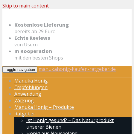
Skip to main content
Kostenlose Lieferung
bereits ab 29 Euro
Echte Reviews
von Usern
In Kooperation
mit den besten Shops
manukahonig-kaufen-ratgeber.de
Toggle navigation
Manuka Honig
Empfehlungen
Anwendung
Wirkung
Manuka Honig – Produkte
Ratgeber
Ist Honig gesund? – Das Naturprodukt
unserer Bienen
Honig aus Neuseeland